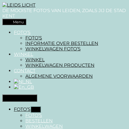
Overslaan
LEIDS
naar
LICHT
DE MOOISTE FOTO'S VAN LEIDEN, ZOALS JIJ DE STAD
de
KENT
inhoud
Menu
FOTO’S
FOTO’S
INFORMATIE OVER BESTELLEN
WINKELWAGEN FOTO’S
WINKEL
WINKEL
WINKELWAGEN PRODUCTEN
CONTACT
ALGEMENE VOORWAARDEN
Menu sluiten
FOTO’S
Toon
submenu
FOTO’S
BESTELLEN
WINKELWAGEN