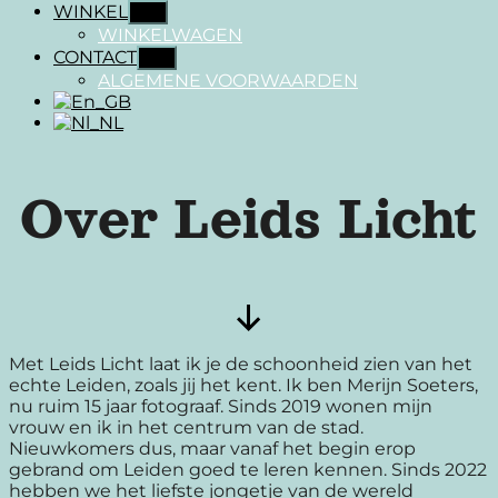
WINKEL
Toon
submenu
WINKELWAGEN
CONTACT
Toon
submenu
ALGEMENE VOORWAARDEN
Over Leids Licht
Scroll
Met Leids Licht laat ik je de schoonheid zien van het
naar
echte Leiden, zoals jij het kent. Ik ben Merijn Soeters,
beneden
nu ruim 15 jaar fotograaf. Sinds 2019 wonen mijn
vrouw en ik in het centrum van de stad.
Nieuwkomers dus, maar vanaf het begin erop
gebrand om Leiden goed te leren kennen. Sinds 2022
hebben we het liefste jongetje van de wereld