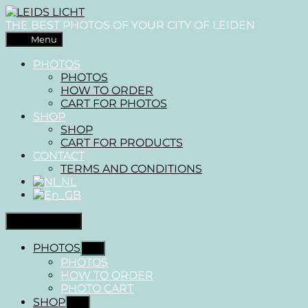
Skip
LEIDS
to
LICHT
THE BEST PHOTOS OF YOUR CITY OF LEIDEN
the
Menu
content
PHOTOS
PHOTOS
HOW TO ORDER
CART FOR PHOTOS
SHOP
SHOP
CART FOR PRODUCTS
CONTACT
TERMS AND CONDITIONS
Close Menu
PHOTOS
Show
sub
PHOTOS
menu
HOW TO ORDER
PHOTO CART
SHOP
Show